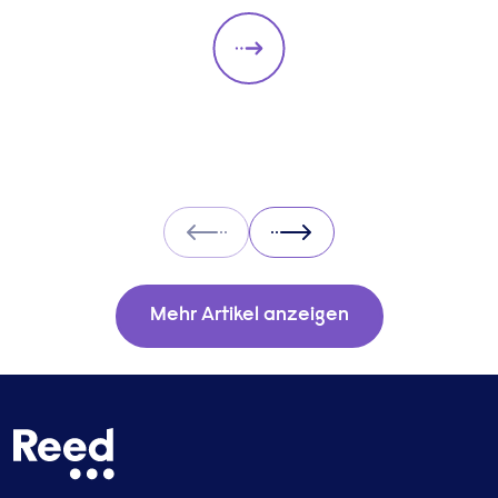
always be adapted to the specific qualities
you’d like a candidate to show relevant to a
particular role. These questions should give
you insight into their strengths, weaknesses
and how well they will fit into the team. Here
is a selection of the main types of questions
to ask when interviewing.
Prev
Next
Mehr Artikel anzeigen